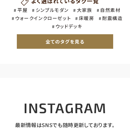
よく選ばれているタグ一覧
平屋
シンプルモダン
大家族
自然素材
ウォークインクローゼット
床暖房
耐震構造
ウッドデッキ
全てのタグを見る
ナチュラル
ヌック
ニッチ
5人～家族
2世帯
インナーガレージ
造作家具
オーガニック
1～2人家族
3～5人家族
アウトドア
ランドリールーム
珪藻土
無垢床
28～35坪
自然素材
35坪～
シンプルモダン
耐震構造
ウッドデッキ
INSTAGRAM
子育て世代
大家族
ウォークインクローゼット
平屋
趣味のスペース
最新情報はSNSでも随時更新しております。