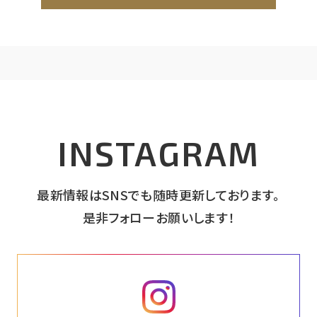
ナチュラル
ヌック
ニッチ
5人～家族
2世帯
インナーガレージ
造作家具
オーガニック
1～2人家族
3～5人家族
アウトドア
ランドリールーム
珪藻土
無垢床
28～35坪
自然素材
35坪～
シンプルモダン
耐震構造
ウッドデッキ
INSTAGRAM
子育て世代
大家族
ウォークインクローゼット
平屋
趣味のスペース
最新情報はSNSでも随時更新しております。
是非フォローお願いします！
インスタグラム