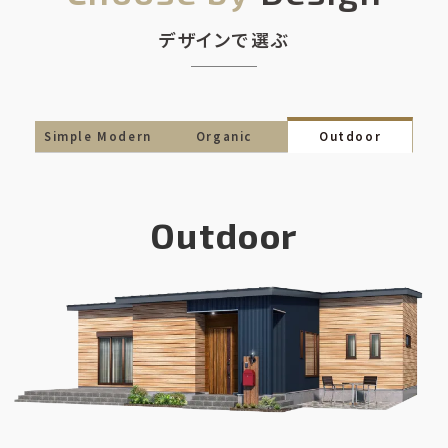
デザインで選ぶ
Simple Modern
Organic
Outdoor
Outdoor