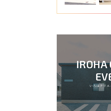
IROHA
EV
いろはクリエ