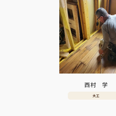
西村 学
大工